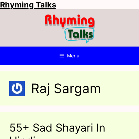
Rhyming Talks
Skip
to
content
Menu
Raj Sargam
55+ Sad Shayari In