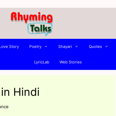
Love Story
Poetry
Shayari
Quotes
LyricLab
Web Stories
in Hindi
mance