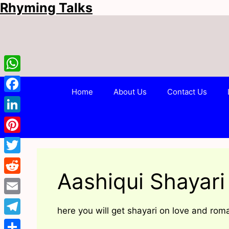
Rhyming Talks
Skip
to
content
WhatsApp
Home
About Us
Contact Us
Facebook
LinkedIn
Pinterest
Twitter
Aashiqui Shayari 
Reddit
Email
here you will get shayari on love and ro
Telegram