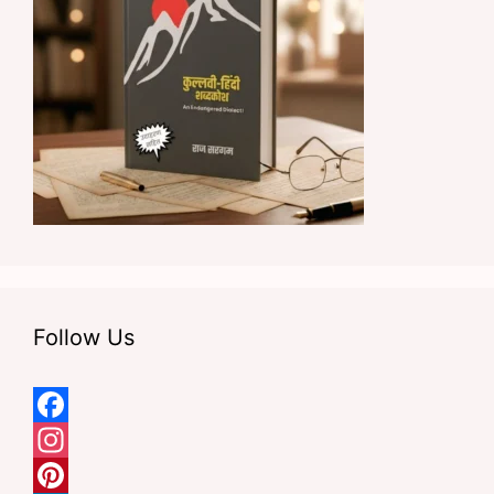
Follow Us
F
a
I