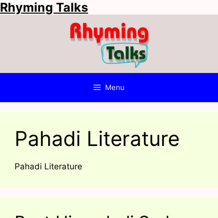
Rhyming Talks
Skip
to
content
Menu
Pahadi Literature
Pahadi Literature