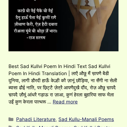
Best Sad Kullvi Poem In Hindi Text Sad Kullvi
Poem In Hindi Translation | लाएै औछू मैं च़ापणै बैडी
दुनिया, लागी डौरदी हाऊँ केल्ही कौ ज़ानूं छौड़िया, ना सैंगी ना सेली
ब्यासा ढौई नाति, पर छ़िट्टै ज़ेत्रै आपणैदुखै दौंद, रोज़ औछू च़ापदै
च़ापदै ज़ौमूं आंधरै गड़ाऊ रा ज़ाआ, कुणं हेरला बुहारिया साफ भैला
उईं कुण केरला पात्थरू …
Read more
Categories
Pahadi Literature
,
Sad Kullu-Manali Poems
Tags