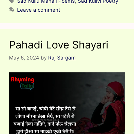
Sad Kullu Manali Poems
,
Sad Kullvi Poetry
Leave a comment
Pahadi Love Shayari
May 6, 2024
by
Raj Sargam