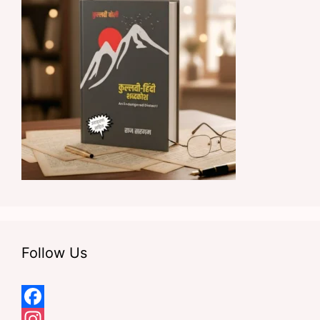
Follow Us
F