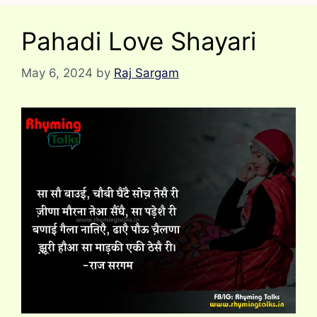
Pahadi Love Shayari
May 6, 2024
by
Raj Sargam