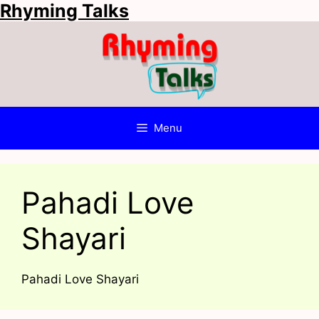
Rhyming Talks
Skip
to
content
Menu
Pahadi Love
Shayari
Pahadi Love Shayari