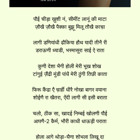
पौई चीड़ा ख़ुशी नं, सीमींट लानूं की माटा
ज़ौखै ज़ौखै पैक्का बुझ़ू मिलू तौखै काच़ा
लागी डणियांधी ढौकिया हौथ यादी तीनै री
डराऊणी ध्याडी, भस्मासुरा साई ऐ राता
कुणी देशा भैगी होली मेरी भूख शोख
टांगुई ज़ैंढी मुंडी पांधै मेरी ठुंगी तिछी काता
फिरू कैंढा एै च़ार्ही धीरै नोखा बागर वयाना
शोईणै रा खैतरा, ऐंदी लागी सी इसी बराता
चलो, ठीक सा, खादई निम्बई खोलणी पौई
आपणै-2 कैर्म, भौरी काधी धाऊड़ी पराता
होला आगे थोड़ा-घैणा शोभला लिखू दा