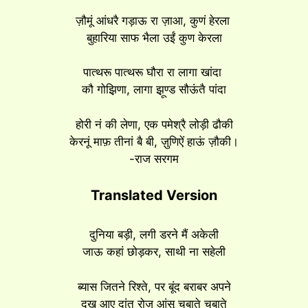
ज़ौमूं आंधरै गड़ाऊ रा ज़ाआ, कुणं हेरला
बुहारिया साफ भैला उईं कुण केरला
पात्थरू पात्थरू घौरा रा लागा खांदा
कौ गोझ़िणा, लागा झ़ूण्ड सौऊंतै पांदा
होरी नं की लेणा, एक पमेश्रै लोड़ी ढौकी
केरनूं माफ़ तीनां बै बी, ज़ुणिऐं हाऊं ज़ौकी।
-राज सरगम
Translated Version
दुनिया बड़ी, लगी डरने मैं अकेली
जाऊ कहां छोड़कर, साथी ना सहेली
ब्यास जितने रिश्ते, पर बूंद बराबर अपने
दुख आए दांत रोज़ आंसू चबाते चबाते