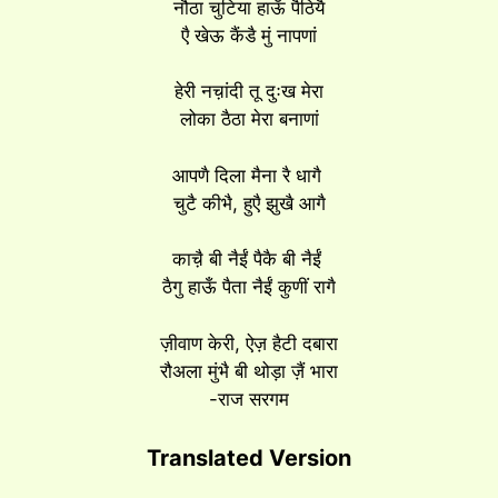
नौठा चुटिया हाऊँ पैठियै
एै खेऊ कैंडै मुं नापणां
हेरी नच़ांदी तू दुःख मेरा
लोका ठैठा मेरा बनाणां
आपणै दिला मैना रै धागै
चुटै कीभै, हुएै झुखै आगै
काच़ै बी नैईं पैकै बी नैईं
ठैगु हाऊँ पैता नैईं कुणीं रागै
ज़ीवाण केरी, ऐज़ हैटी दबारा
रौअला मुंभै बी थोड़ा ज़ैं भारा
-राज सरगम
Translated Version