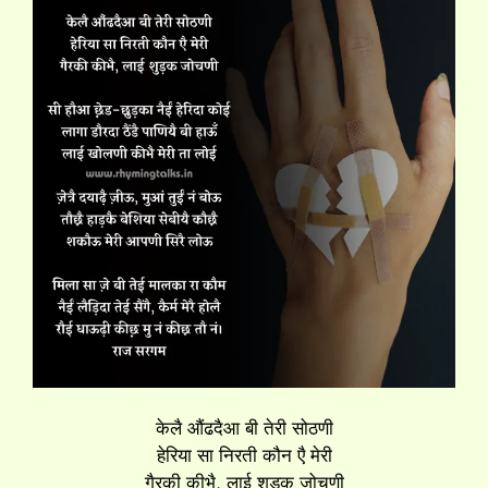
केलै औंढदैआ बी तेरी सोठणी
हेरिया सा निरती कौन एै मेरी
गैरकी कीभै, लाई शुड़क जोचणी