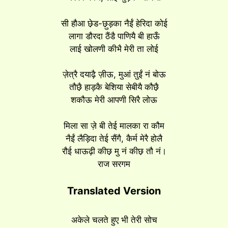
सी हौआ छ़ेड-छ़ुड़का नैईं हेरिदा कोई
लागा डौरदा ठैंडै पाणियै बी हाऊँ
लाई खोलणी कीभै मेरी ता लोई
ज़ेत्रै दयाढ़ै ज़ीऊ, मुआं तुईं नं बोऊ
तौछ़ै हाड़कै बेशिया सेबीयै कौछ़ै
शकौऊ मेरी आपणी सिरै लोऊ
मिला सा ज़े बी तेई मालका रा कौम
नैईं लैड़िदा तेई सैंगै, कैर्म मेरै होलै
रौई धाऊढ़ी कीछ़ मु नं कीछ़ तौ नं।
राज सरगम
Translated Version
अकेले चलते हुए भी तेरी सोच