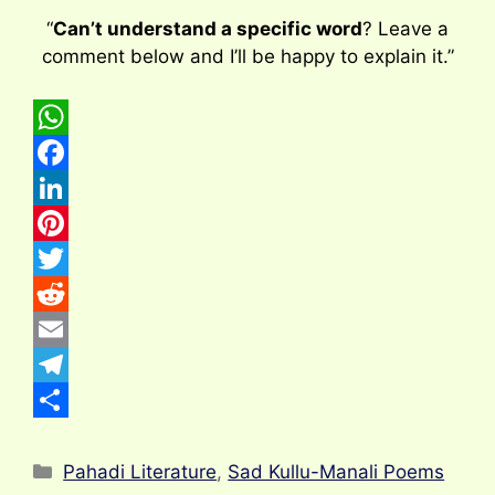
“
Can’t understand a specific word
? Leave a
comment below and I’ll be happy to explain it.”
W
h
F
a
a
L
t
c
i
P
s
e
n
i
T
A
b
k
n
w
R
p
o
e
t
i
e
E
p
o
d
e
t
d
m
T
k
I
r
t
d
a
e
S
Categories
n
e
e
i
i
l
h
Pahadi Literature
,
Sad Kullu-Manali Poems