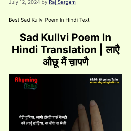
July 12, 2024
by
Raj Sargam
Best Sad Kullvi Poem In Hindi Text
Sad Kullvi Poem In
Hindi Translation |
लाएै
औछू मैं च़ापणै