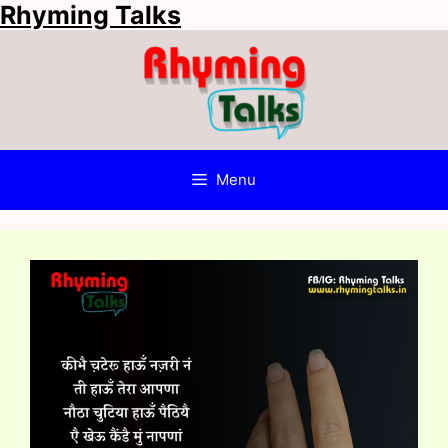
Rhyming Talks
Skip
to
content
Menu