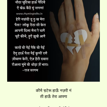
कीभै च़टेरू हाऊँ नज़री नं
ती हाऊँ तेरा आपणा