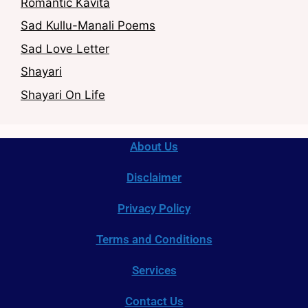
Romantic Kavita
Sad Kullu-Manali Poems
Sad Love Letter
Shayari
Shayari On Life
About Us
Disclaimer
Privacy Policy
Terms and Conditions
Services
Contact Us