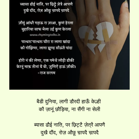
बैडी दुनिया, लागी डौरदी हाऊँ केल्ही
कौ ज़ानूं छौड़िया, ना सैंगी ना सेली
ब्यासा ढौई नाति, पर छ़िट्टै ज़ेत्रै आपणै
दुखै दौंद, रोज़ औछू च़ापदै च़ापदै