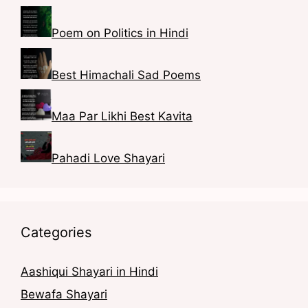
m
s
I
Poem on Politics in Hindi
t
n
Best Himachali Sad Poems
Maa Par Likhi Best Kavita
Pahadi Love Shayari
Categories
Aashiqui Shayari in Hindi
Bewafa Shayari