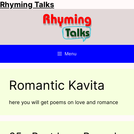
Rhyming Talks
Skip
to
content
Menu
Romantic Kavita
here you will get poems on love and romance