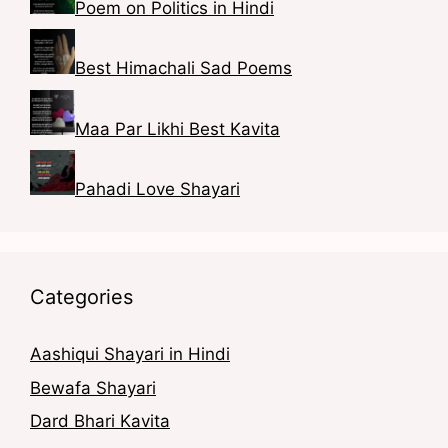
Poem on Politics in Hindi
t
n
Best Himachali Sad Poems
Maa Par Likhi Best Kavita
Pahadi Love Shayari
Categories
Aashiqui Shayari in Hindi
Bewafa Shayari
Dard Bhari Kavita