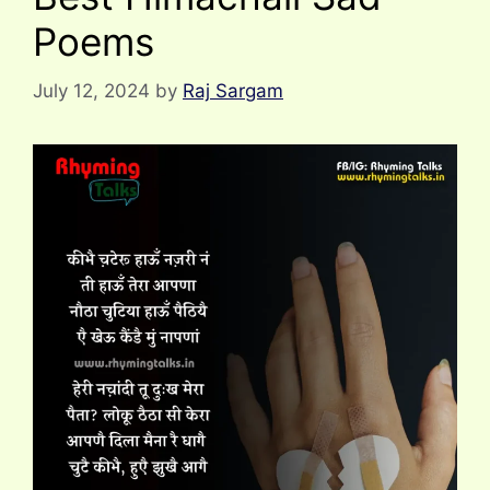
Poems
July 12, 2024
by
Raj Sargam