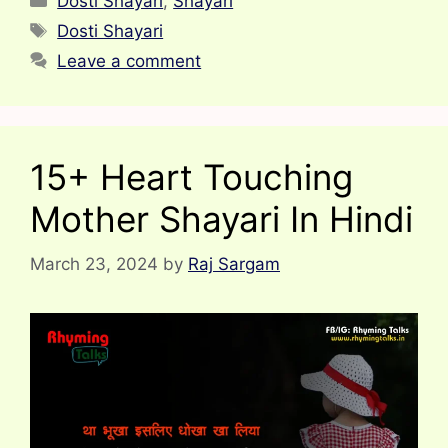
Dosti Shayari
,
Shayari
Tags
Dosti Shayari
Leave a comment
15+ Heart Touching
Mother Shayari In Hindi
March 23, 2024
by
Raj Sargam