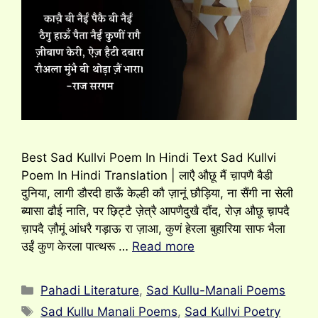
Best Sad Kullvi Poem In Hindi Text Sad Kullvi
Poem In Hindi Translation | लाएै औछू मैं च़ापणै बैडी
दुनिया, लागी डौरदी हाऊँ केल्ही कौ ज़ानूं छौड़िया, ना सैंगी ना सेली
ब्यासा ढौई नाति, पर छ़िट्टै ज़ेत्रै आपणैदुखै दौंद, रोज़ औछू च़ापदै
च़ापदै ज़ौमूं आंधरै गड़ाऊ रा ज़ाआ, कुणं हेरला बुहारिया साफ भैला
उईं कुण केरला पात्थरू …
Read more
Categories
Pahadi Literature
,
Sad Kullu-Manali Poems
Tags
Sad Kullu Manali Poems
,
Sad Kullvi Poetry