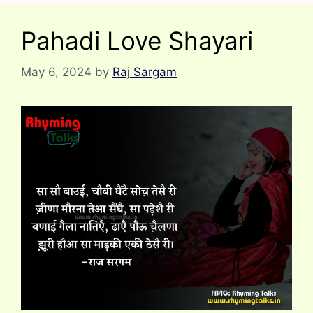
Pahadi Love Shayari
May 6, 2024
by
Raj Sargam