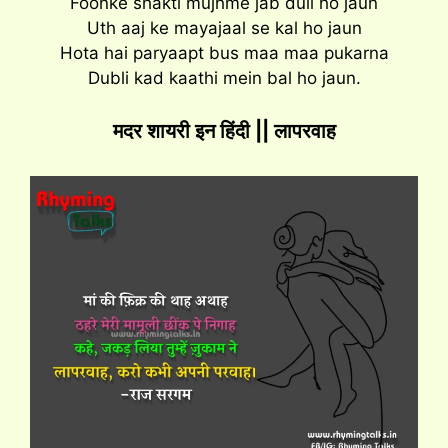
Foonke shakti mujhme jab dull ho jaun
Uth aaj ke mayajaal se kal ho jaun
Hota hai paryaapt bus maa maa pukarna
Dubli kad kaathi mein bal ho jaun.
मदर शायरी इन हिंदी || लापरवाह