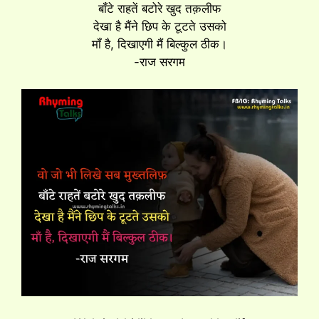
बॉंटे राहतें बटोरे खुद तक़लीफ
देखा है मैंने छिप के टूटते उसको
मॉं है, दिखाएगी मैं बिल्कुल ठीक।
-राज सरगम