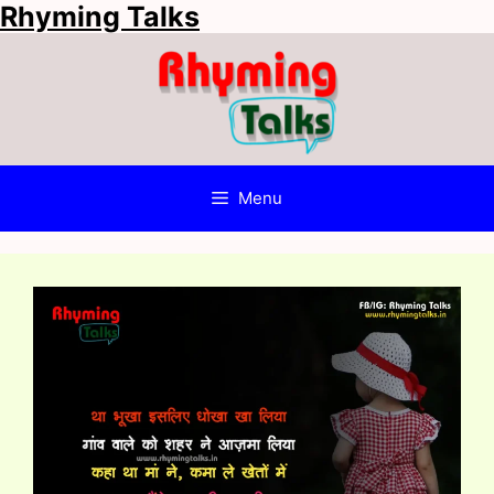
Rhyming Talks
Skip
to
content
Menu