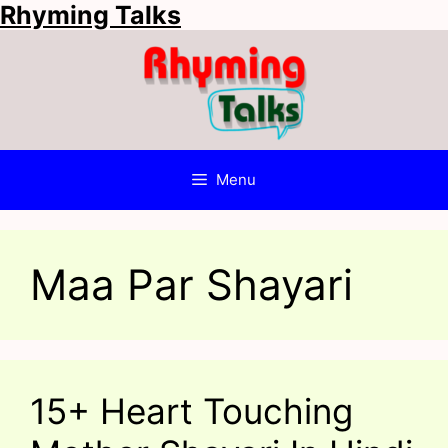
Rhyming Talks
Skip
to
content
Menu
Maa Par Shayari
15+ Heart Touching