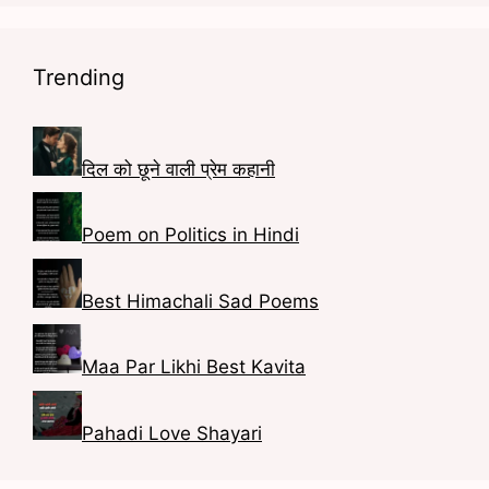
b
t
n
i
o
a
t
n
Trending
o
g
e
k
k
r
r
e
a
e
d
दिल को छूने वाली प्रेम कहानी
m
s
I
Poem on Politics in Hindi
t
n
Best Himachali Sad Poems
Maa Par Likhi Best Kavita
Pahadi Love Shayari