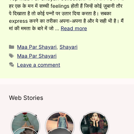
हर एक के मन में सच्ची feelings होती हैं जिन्हें कोई ज़ुबानी तौर
पे दिखाता है तो कोई पन्नों पर उतार दिया करता है। सबका
express करने का तरीका अपना-अपना है और ये सही भी है। मैं
मां की ममता के बारे में जो …
Read more
Categories
Maa Par Shayari
,
Shayari
Tags
Maa Par Shayari
Leave a comment
Web Stories
क्या आपने किसी
बचपन और
Deep Lines
से प्यार किया है?
स्कूली life पर
Shayari
अगर हाँ तो ये
लिखी बेहतरीन
Busy Life
दिल को छूने वाली
शायरियाँ आपके
शायरियां