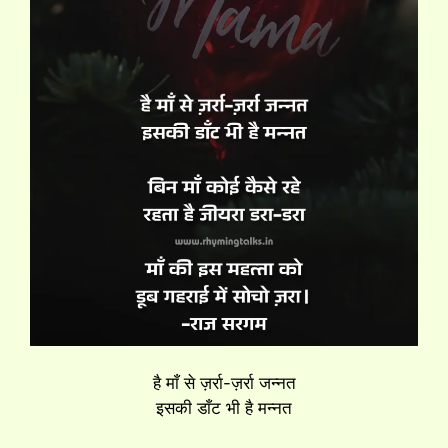
है माँ से ज़र्रा-ज़र्रा जन्नत
इसकी डाँट भी है मन्नत