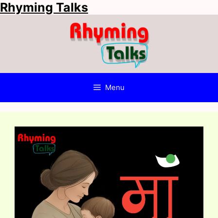
Rhyming Talks
Skip
to
content
Menu