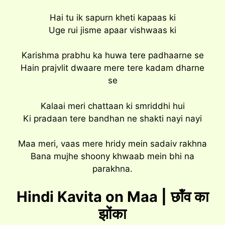
Hai tu ik sapurn kheti kapaas ki
Uge rui jisme apaar vishwaas ki
Karishma prabhu ka huwa tere padhaarne se
Hain prajvlit dwaare mere tere kadam dharne
se
Kalaai meri chattaan ki smriddhi hui
Ki pradaan tere bandhan ne shakti nayi nayi
Maa meri, vaas mere hridy mein sadaiv rakhna
Bana mujhe shoony khwaab mein bhi na
parakhna.
Hindi Kavita on Maa |
छॉंव का
झोंका