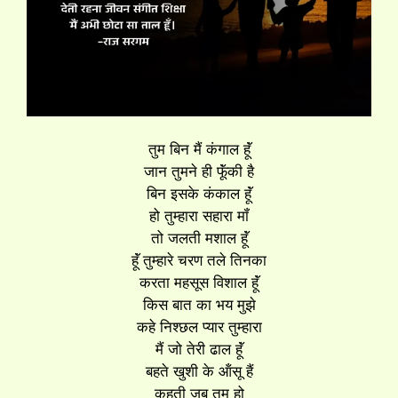
तुम बिन मैं कंगाल हूॅं
जान तुमने ही फूॅंकी है
बिन इसके कंकाल हूॅं
हो तुम्हारा सहारा मॉं
तो जलती मशाल हूॅं
हूॅं तुम्हारे चरण तले तिनका
करता महसूस विशाल हूॅं
किस बात का भय मुझे
कहे निश्छल प्यार तुम्हारा
मैं जो तेरी ढाल हूॅं
बहते खुशी के ऑंसू हैं
कहती जब तुम हो