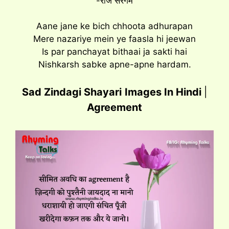
-राज सरगम
Aane jane ke bich chhoota adhurapan
Mere nazariye mein ye faasla hi jeewan
Is par panchayat bithaai ja sakti hai
Nishkarsh sabke apne-apne hardam.
Sad Zindagi Shayari
Images In Hindi
|
Agreement