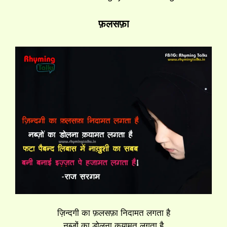
फ़लसफ़ा
ज़िन्दगी का फ़लसफ़ा निदामत लगता है
नब्ज़ों का डोलना क़यामत लगता है