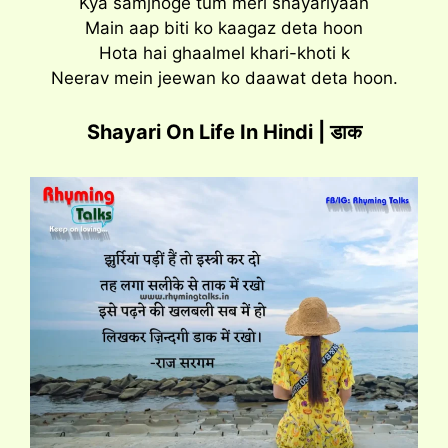
Kya samjhoge tum meri shayariyaan
Main aap biti ko kaagaz deta hoon
Hota hai ghaalmel khari-khoti k
Neerav mein jeewan ko daawat deta hoon.
Shayari On Life In Hindi | डाक