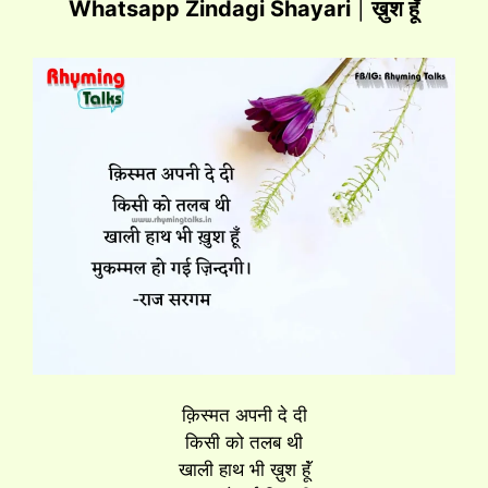
Whatsapp Zindagi Shayari
|
ख़ुश हूॅं
क़िस्मत अपनी दे दी
किसी को तलब थी
खाली हाथ भी ख़ुश हूॅं