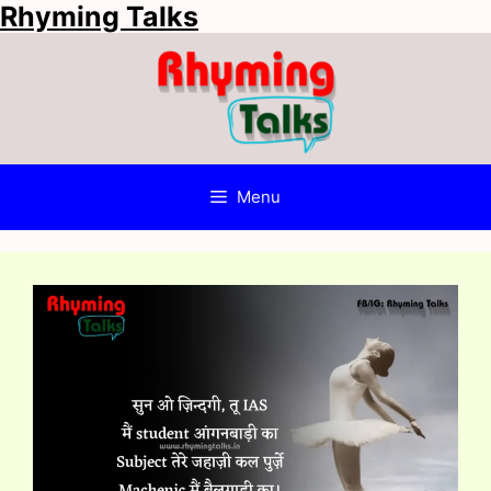
Rhyming Talks
Skip
to
content
Menu