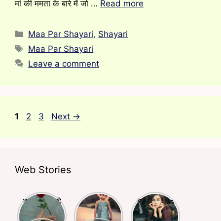
मां की ममता के बारे में जो …
Read more
Categories
Maa Par Shayari
,
Shayari
Tags
Maa Par Shayari
Leave a comment
Page
Page
Page
1
2
3
Next
→
Web Stories
क्या आपने किसी
बचपन और
Deep Lines
से प्यार किया है?
स्कूली life पर
Shayari
अगर हाँ तो ये
लिखी बेहतरीन