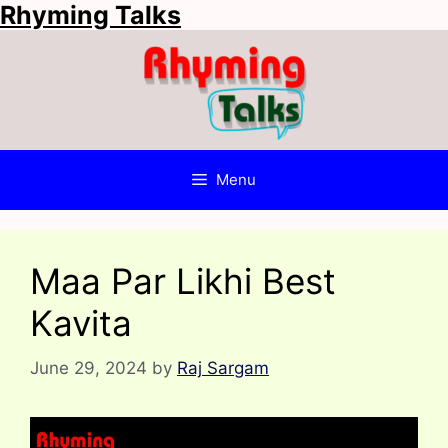
Rhyming Talks
Skip
to
content
Menu
Maa Par Likhi Best
Kavita
June 29, 2024
by
Raj Sargam