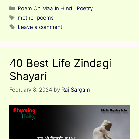
Categories
Poem On Maa In Hindi
,
Poetry
Tags
mother poems
Leave a comment
40 Best Life Zindagi
Shayari
February 8, 2024
by
Raj Sargam