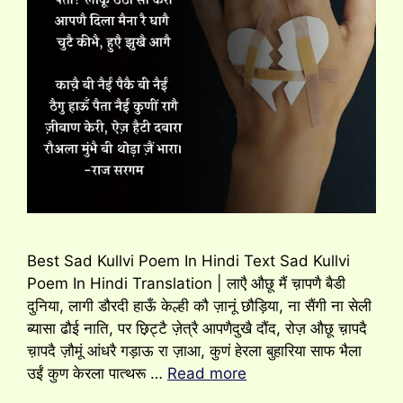
Best Sad Kullvi Poem In Hindi Text Sad Kullvi
Poem In Hindi Translation | लाएै औछू मैं च़ापणै बैडी
दुनिया, लागी डौरदी हाऊँ केल्ही कौ ज़ानूं छौड़िया, ना सैंगी ना सेली
ब्यासा ढौई नाति, पर छ़िट्टै ज़ेत्रै आपणैदुखै दौंद, रोज़ औछू च़ापदै
च़ापदै ज़ौमूं आंधरै गड़ाऊ रा ज़ाआ, कुणं हेरला बुहारिया साफ भैला
उईं कुण केरला पात्थरू …
Read more