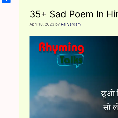
Share
35+ Sad Poem In Hin
April 18, 2023
by
Raj Sargam