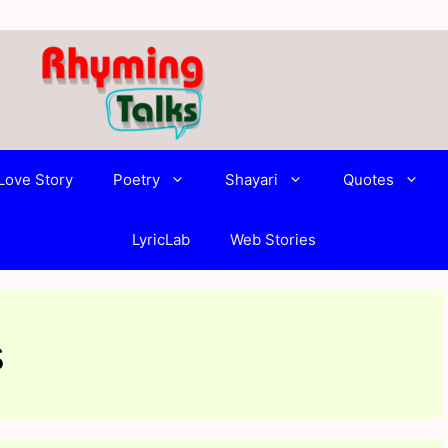
Love Story
Poetry
Shayari
Quotes
LyricLab
Web Stories
s