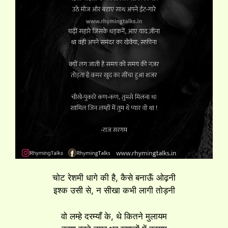
चोट रेशमी धागे की है, कैसे बनाऊॅं ओढ़नी
इश्क उसी से, न सीखा कभी लागी तोड़नी
वो लम्हे दरम्याँ के, थे कितने मुलायम