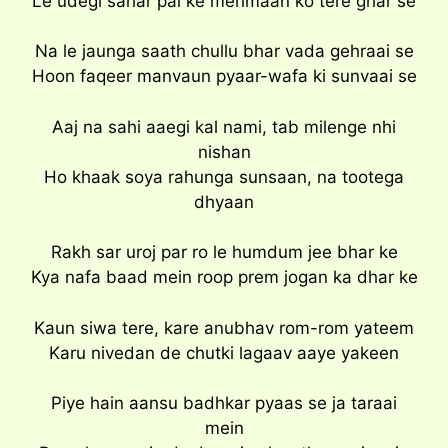
Le udegi sahar pal ke mehmaan ko tere ghar se
Na le jaunga saath chullu bhar vada gehraai se
Hoon faqeer manvaun pyaar-wafa ki sunvaai se
Aaj na sahi aaegi kal nami, tab milenge nhi
nishan
Ho khaak soya rahunga sunsaan, na tootega
dhyaan
Rakh sar uroj par ro le humdum jee bhar ke
Kya nafa baad mein roop prem jogan ka dhar ke
Kaun siwa tere, kare anubhav rom-rom yateem
Karu nivedan de chutki lagaav aaye yakeen
Piye hain aansu badhkar pyaas se ja taraai
mein