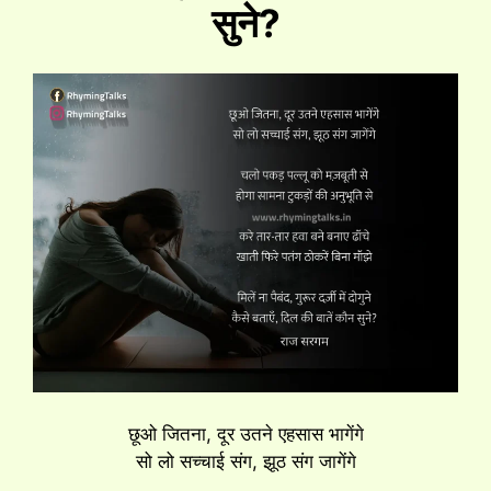
सुने?
छूओ जितना, दूर उतने एहसास भागेंगे
सो लो सच्चाई संग, झूठ संग जागेंगे