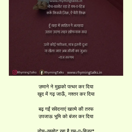
ज़माने ने मुझको पत्थर कर दिया
खुद में गढ़ जाऊँ, नश्तर कर दिया
बढ़ गईं संवेदनाएं खात्मे की तरफ
उपजाऊ भूमि को बंजर कर दिया
नोच-खसोट रहा है ग़म-ए-हिज्र*