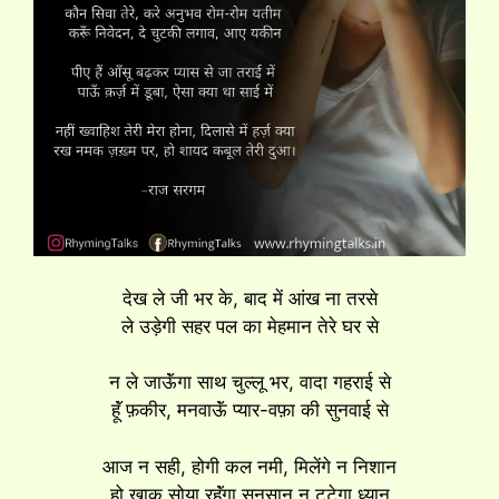
देख ले जी भर के, बाद में आंख ना तरसे
ले उड़ेगी सहर पल का मेहमान तेरे घर से
न ले जाऊॅंगा साथ चुल्लू भर, वादा गहराई से
हूॅं फ़कीर, मनवाऊॅं प्यार-वफ़ा की सुनवाई से
आज न सही, होगी कल नमी, मिलेंगे न निशान
हो ख़ाक सोया रहूॅंगा सुनसान न टूटेगा ध्यान