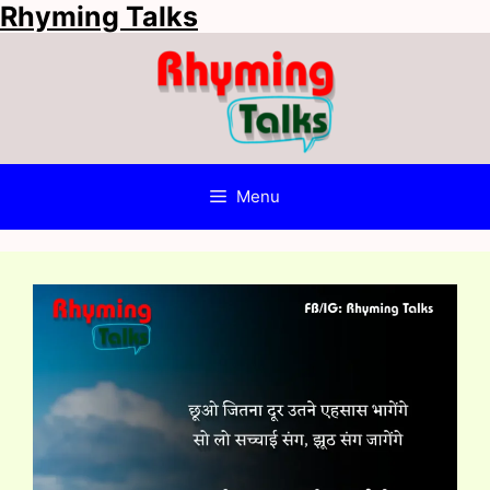
Rhyming Talks
Skip
to
content
Menu