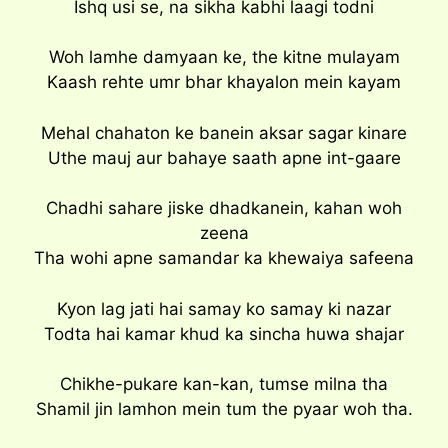
Ishq usi se, na sikha kabhi laagi todni
Woh lamhe damyaan ke, the kitne mulayam
Kaash rehte umr bhar khayalon mein kayam
Mehal chahaton ke banein aksar sagar kinare
Uthe mauj aur bahaye saath apne int-gaare
Chadhi sahare jiske dhadkanein, kahan woh
zeena
Tha wohi apne samandar ka khewaiya safeena
Kyon lag jati hai samay ko samay ki nazar
Todta hai kamar khud ka sincha huwa shajar
Chikhe-pukare kan-kan, tumse milna tha
Shamil jin lamhon mein tum the pyaar woh tha.