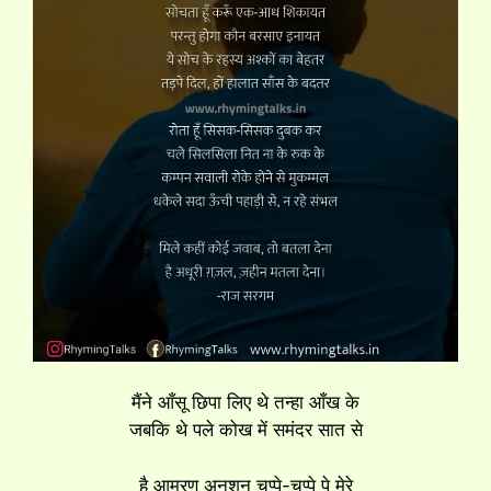
मैंने आँसू छिपा लिए थे तन्हा आँख के
जबकि थे पले कोख में समंदर सात से
है आमरण अनशन चप्पे-चप्पे पे मेरे