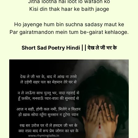
Jitna lootna hai loot lo wafaon ko
Kisi din thak haar ke baith jaoge
Ho jayenge hum bin suchna sadasy maut ke
Par gairatmandon mein tum be-gairat kehlaoge.
Short
Sad
Poe
try Hindi
| | देख ले जी भर के