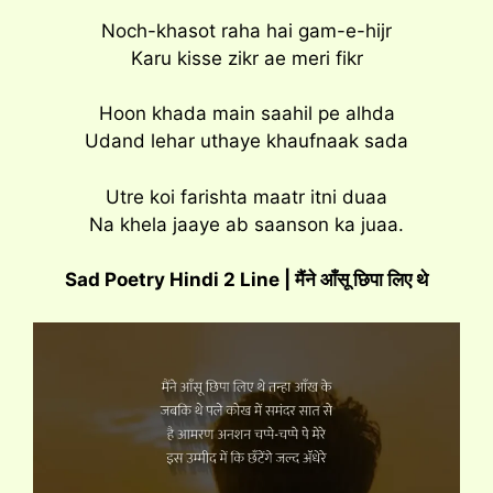
Noch-khasot raha hai gam-e-hijr
Karu kisse zikr ae meri fikr
Hoon khada main saahil pe alhda
Udand lehar uthaye khaufnaak sada
Utre koi farishta maatr itni duaa
Na khela jaaye ab saanson ka juaa.
Sad Poetry Hindi 2 Line | मैंने आँसू छिपा लिए थे