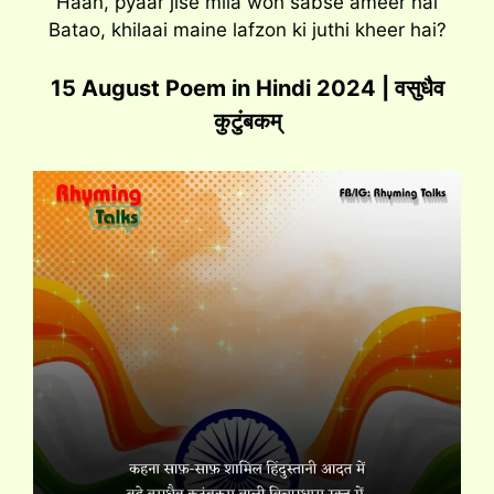
Haan, pyaar jise mila woh sabse ameer hai
Batao, khilaai maine lafzon ki juthi kheer hai?
15 August Poem in Hindi 2024 | वसुधैव
कुटुंबकम्