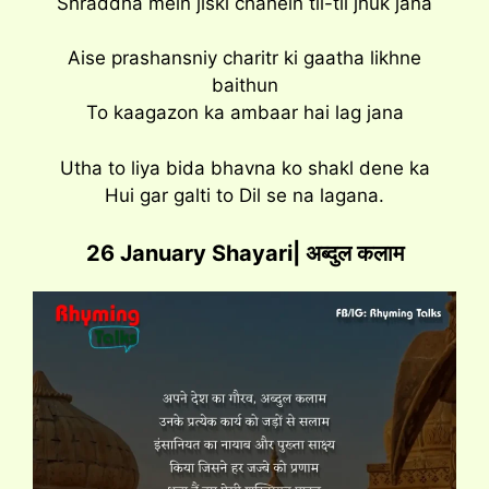
Shraddha mein jiski chahein til-til jhuk jana
Aise prashansniy charitr ki gaatha likhne
baithun
To kaagazon ka ambaar hai lag jana
Utha to liya bida bhavna ko shakl dene ka
Hui gar galti to Dil se na lagana.
26 January Shayari| अब्दुल कलाम