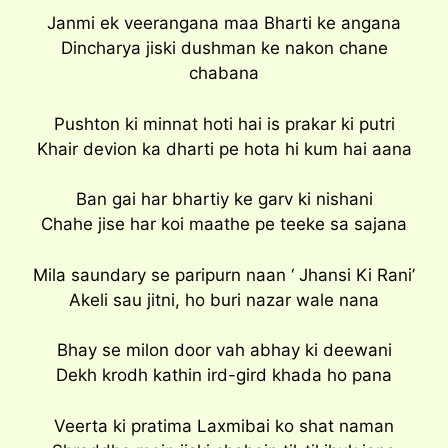
Janmi ek veerangana maa Bharti ke angana
Dincharya jiski dushman ke nakon chane
chabana
Pushton ki minnat hoti hai is prakar ki putri
Khair devion ka dharti pe hota hi kum hai aana
Ban gai har bhartiy ke garv ki nishani
Chahe jise har koi maathe pe teeke sa sajana
Mila saundary se paripurn naan ‘ Jhansi Ki Rani’
Akeli sau jitni, ho buri nazar wale nana
Bhay se milon door vah abhay ki deewani
Dekh krodh kathin ird-gird khada ho pana
Veerta ki pratima Laxmibai ko shat naman