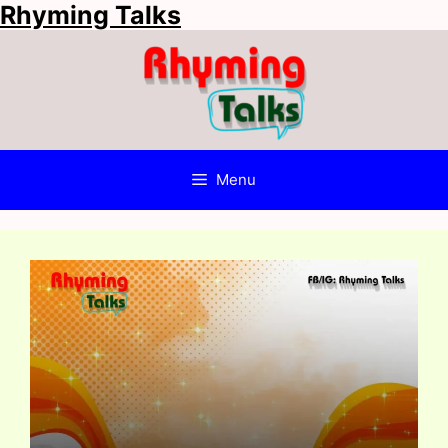
Rhyming Talks
Skip
to
content
Menu