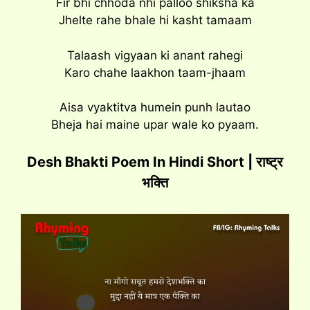
Fir bhi chhoda nhi palloo shiksha ka
Jhelte rahe bhale hi kasht tamaam
Talaash vigyaan ki anant rahegi
Karo chahe laakhon taam-jhaam
Aisa vyaktitva humein punh lautao
Bheja hai maine upar wale ko pyaam.
Desh Bhakti Poem In Hindi Short | राष्ट्र
भक्ति