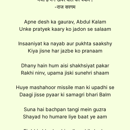
-राज सरगम
Apne desh ka gaurav, Abdul Kalam
Unke pratyek kaary ko jadon se salaam
Insaaniyat ka nayab aur pukhta saakshy
Kiya jisne har jazbe ko pranaam
Dhany hain hum aisi shakhsiyat pakar
Rakhi ninv, upama jiski sunehri shaam
Huye mashahoor missile man ki upadhi se
Daagi jisse pyaar ki samagri bhari Balm
Suna hai bachpan tangi mein guzra
Shayad ho humare liye baat ye aam