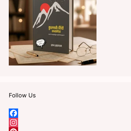
Follow Us
F