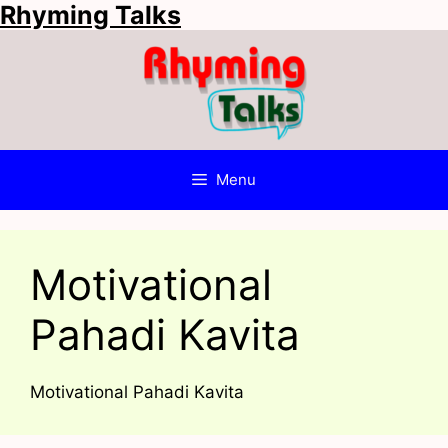
Rhyming Talks
Skip
to
content
Menu
Motivational
Pahadi Kavita
Motivational Pahadi Kavita