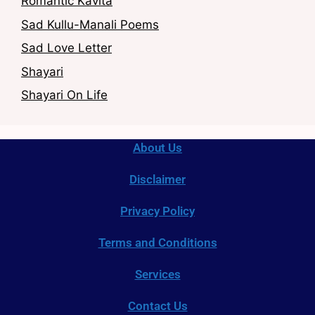
Romantic Kavita
Sad Kullu-Manali Poems
Sad Love Letter
Shayari
Shayari On Life
About Us
Disclaimer
Privacy Policy
Terms and Conditions
Services
Contact Us