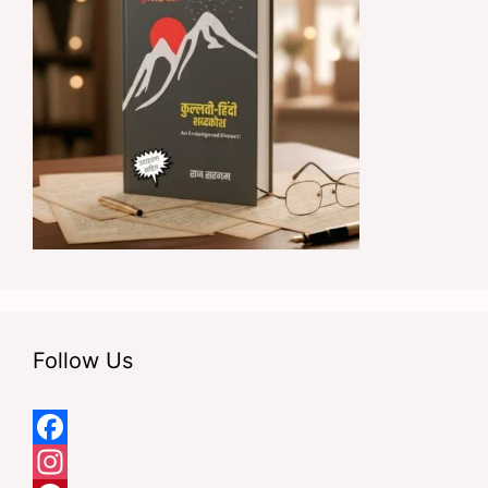
Follow Us
F