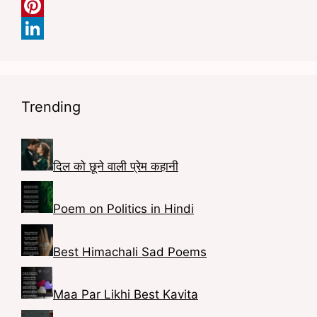
a
I
c
n
P
e
s
i
L
b
t
n
i
o
a
t
n
Trending
o
g
e
k
k
r
r
e
a
e
d
दिल को छूने वाली प्रेम कहानी
m
s
I
Poem on Politics in Hindi
t
n
Best Himachali Sad Poems
Maa Par Likhi Best Kavita