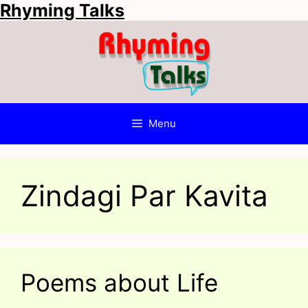
Rhyming Talks
Skip
to
content
Menu
Zindagi Par Kavita
Poems about Life