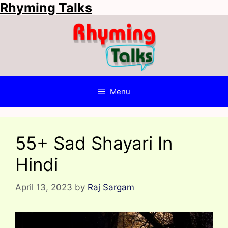
Rhyming Talks
Skip
to
content
Menu
55+ Sad Shayari In
Hindi
April 13, 2023
by
Raj Sargam