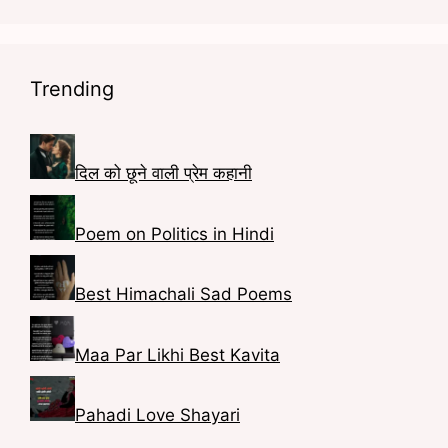
e
s
i
L
b
t
n
i
o
a
t
n
Trending
o
g
e
k
k
r
r
e
a
e
d
दिल को छूने वाली प्रेम कहानी
m
s
I
Poem on Politics in Hindi
t
n
Best Himachali Sad Poems
Maa Par Likhi Best Kavita
Pahadi Love Shayari