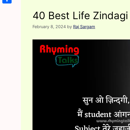
Share
40 Best Life Zindagi
February 8, 2024
by
Raj Sargam