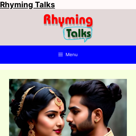
Rhyming Talks
Skip
to
content
Menu