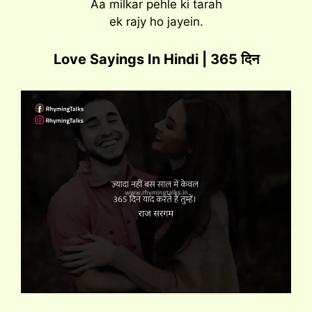
Aa milkar pehle ki tarah
ek rajy ho jayein.
Love Sayings In Hindi | 365 दिन