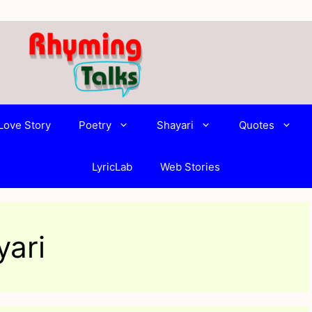
Love Story
Poetry
Shayari
Quotes
LyricLab
Web Stories
yari